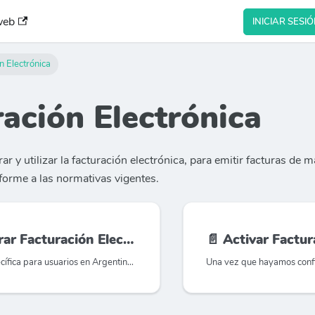
web
INICIAR SESI
n Electrónica
ación Electrónica
r y utilizar la facturación electrónica, para emitir facturas de m
orme a las normativas vigentes.
acturación Electrónica (ARCA)
📄️
Activar Facturación Ele
Esta guía es específica para usuarios en Argentina que desean configurar la facturación electrónica a través del