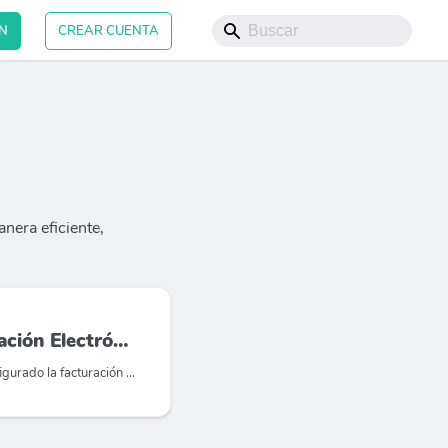
ÓN
CREAR CUENTA
anera eficiente,
ctrónica en Psicobit
Una vez que hayamos configurado la facturación electrónica en ARCA, debemos realizar los siguientes pasos en Psicobit: