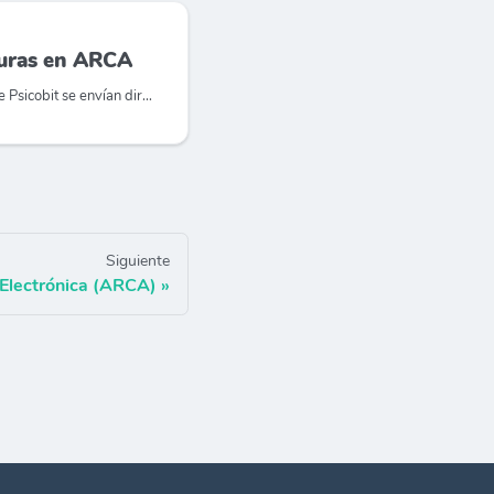
turas en ARCA
Las facturas emitidas desde Psicobit se envían directamente a ARCA mediante web services. Podés consultarlas
Siguiente
 Electrónica (ARCA)