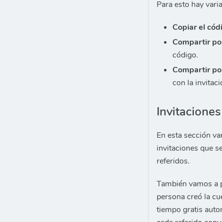
Para esto hay vari
Copiar el cód
Compartir po
código.
Compartir p
con la invitac
Invitacione
En esta sección va
invitaciones que s
referidos.
También vamos a p
persona creó la cue
tiempo gratis aut