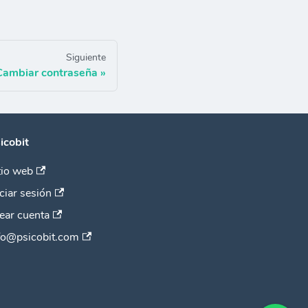
Siguiente
Cambiar contraseña
icobit
tio web
iciar sesión
ear cuenta
fo@psicobit.com