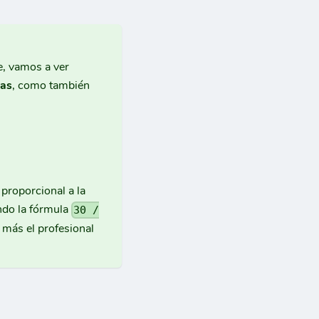
e, vamos a ver
das
, como también
 proporcional a la
endo la fórmula
30 /
 más el profesional