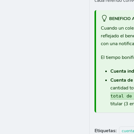
cada referido conv
BENEFICIO
Cuando un coleg
reflejado el be
con una notifica
El tiempo bonif
Cuenta ind
Cuenta de 
cantidad to
total de
titular (3 e
Etiquetas:
cuent