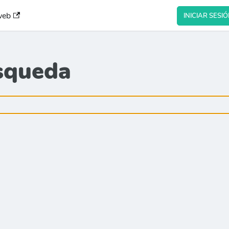
web
INICIAR SESI
squeda