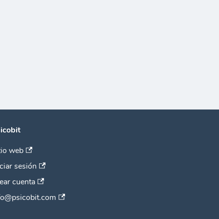
icobit
tio web
iciar sesión
ear cuenta
fo@psicobit.com